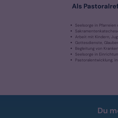
Als Pastoralre
Seelsorge in Pfarreien
Sakramentenkatechese,
Arbeit mit Kindern, Ju
Gottesdienste, Glaube
Begleitung von Kranke
Seelsorge in Einricht
Pastoralentwicklung, i
Du mö