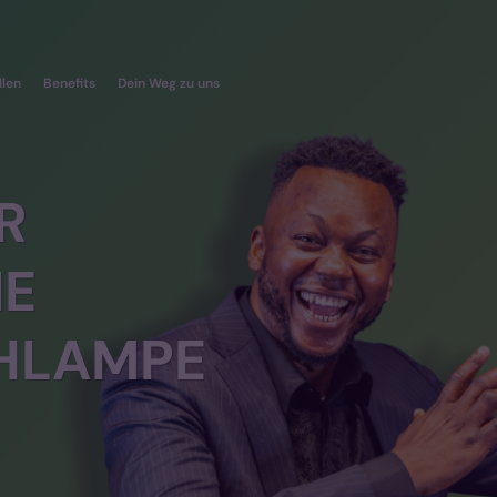
llen
Benefits
Dein Weg zu uns
R
NE
CHLAMPE