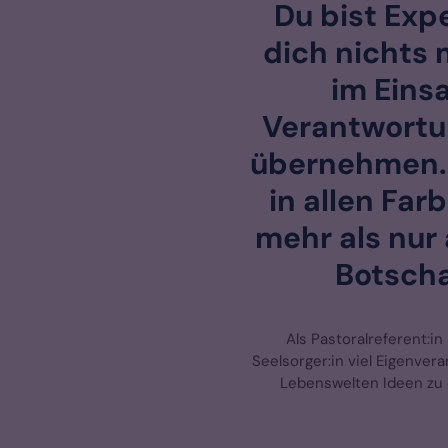
Du bist Expe
dich nichts 
im Einsa
Verantwortun
übernehmen. D
in allen Far
mehr als nur
Botscha
Als Pastoralreferent:in
Seelsorger:in viel Eigenver
Lebenswelten Ideen zu e