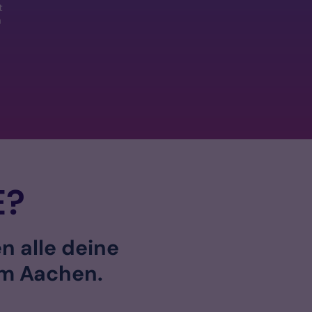
t
h
E?
n alle deine
um Aachen.