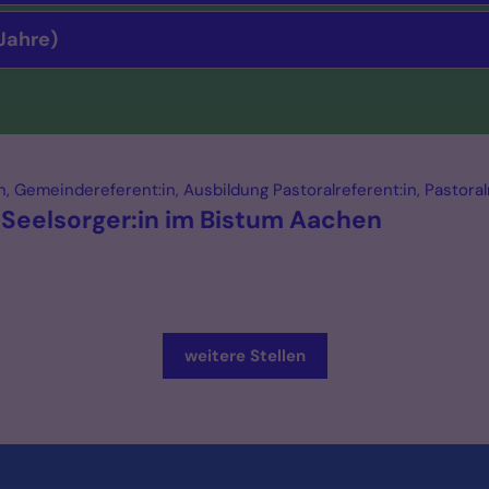
Jahre)
 Gemeindereferent:in, Ausbildung Pastoralreferent:in, Pastoral
 Seelsorger:in im Bistum Aachen
weitere Stellen