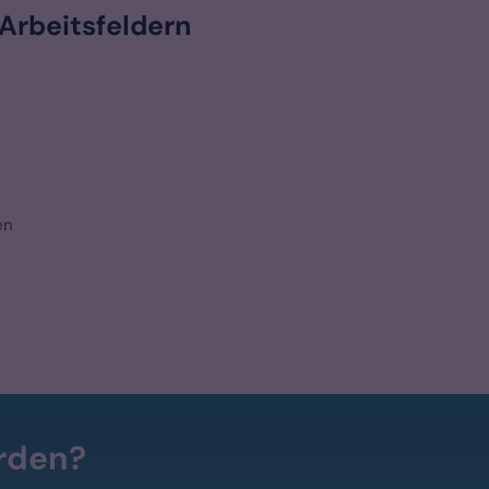
 Arbeitsfeldern
en
erden?