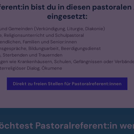
ferent:in bist du in diesen pastoralen
eingesetzt:
 und Gemeinden (Verkündigung, Liturgie, Diakonie)
 Religionsunterricht und Schulpastoral
gendlichen, Familien und Senior:innen
nsgespräche, Bildungsarbeit, Beerdigungsdienst
n, Sterbenden und Trauernden
ungen wie Krankenhäusern, Schulen, Gefängnissen oder Verbänd
nterreligiöser Dialog, Ökumene
Direkt zu freien Stellen für Pastoralreferent:innen
chtest Pastoralreferent:in w