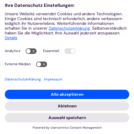
Rahmen des Antragsformulars jederzeit zur
widerrufen. Alle personenbezogenen Daten, die im
Rahmen der Nutzung des Antragsformulars
gespeichert wurden, werden in diesem Fall
gelöscht, sofern keine gesetzlichen
Aufbewahrungsfristen bestehen. Eine Fortführung
der Bearbeitung des Förderantrags ist dann nicht
mehr möglich. Wir weisen darauf hin, dass durch
den Widerruf der Einwilligung die Rechtmäßigkeit
der aufgrund der Einwilligung bis zum Widerruf
erfolgten Verarbeitung nicht berührt wird.
Möchten Sie in diesem Fall Ihre Einwilligung
widerrufen, wenden Sie sich bitte
an
stiftungen@bistum-aachen.de
Registrierung auf dieser Website