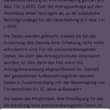
Datenverarbeitung ist Ihre Einwilligung gemäß § 6
Abs. 1 lit. b KDG. Zielt die Antragsanfrage auf den
Abschluss eines Vertrages ab, so ist zusätzliche
Rechtsgrundlage für die Verarbeitung § 6 Abs. 1 lit.
c KDG.
Die Daten werden gelöscht, sobald sie für die
Erreichung des Zwecks ihrer Erhebung nicht mehr
erforderlich sind. Für die personenbezogenen
Daten, die über das Antragsformular übersandt
wurden, ist dies dann der Fall, wenn die
Antragsbearbeitung abgeschlossen ist. Gemäß
der gesetzlichen Aufbewahrungsfrist werden
Daten in Zusammenhang mit der Beantragung von
Fördermitteln für 10 Jahre aufbewahrt.
Sie haben die Möglichkeit, Ihre Einwilligung für die
Verarbeitung Ihrer personenbezogenen Daten im