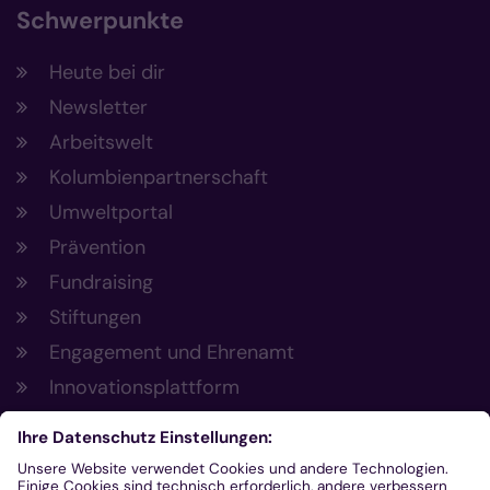
Schwerpunkte
Heute bei dir
Newsletter
Arbeitswelt
Kolumbienpartnerschaft
Umweltportal
Prävention
Fundraising
Stiftungen
Engagement und Ehrenamt
Innovationsplattform
Aus der Plattform