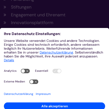
Stiftungen
Engagement und Ehrenamt
Innovationsplattform
Aus der Plattform
Nachrichten
Veranstaltungen
Gottesdienste
Stellenangebote
Kirchenzeitung
Amtsblatt (Kirchlicher Anzeiger)
Rechtsdatenbank
Meldestelle gemäß Hinweisgeberschutzgesetz