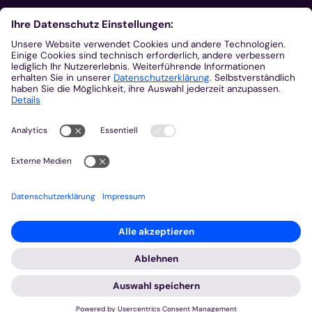
Aus der Plattform
Nachrichten
Veranstaltungen
Gottesdienste
Stellenangebote
Kirchenzeitung
Amtsblatt (Kirchlicher Anzeiger)
Rechtsdatenbank
Meldestelle gemäß Hinweisgeberschutzgesetz
2026 © Bistum Aachen
Impressum
Datenschutzerklärung