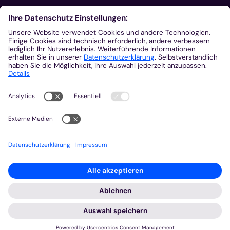
Aus der Plattform
Nachrichten
Veranstaltungen
Gottesdienste
Stellenangebote
Kirchenzeitung
Amtsblatt (Kirchlicher Anzeiger)
Rechtsdatenbank
Meldestelle gemäß Hinweisgeberschutzgesetz
2026 © Bistum Aachen
Impressum
Datenschutzerklärung