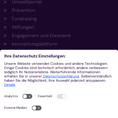
Umweltportal
Prävention
Fundraising
Stiftungen
Engagement und Ehrenamt
Innovationsplattform
Aus der Plattform
Nachrichten
Veranstaltungen
Gottesdienste
Stellenangebote
Kirchenzeitung
Amtsblatt (Kirchlicher Anzeiger)