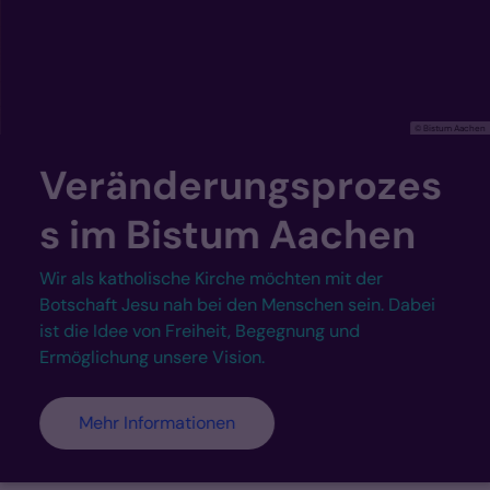
© Bistum Aachen
ränderungsprozes
Ha
im Bistum Aachen
Wir s
Intol
ls katholische Kirche möchten mit der
solid
haft Jesu nah bei den Menschen sein. Dabei
zu Th
ie Idee von Freiheit, Begegnung und
Nächs
lichung unsere Vision.
Mehr Informationen