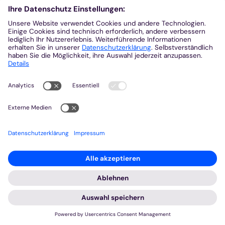
Datum: 1. September 2026
(Religions-)Lehrer*innen tauschen sich aus –
:
Supervisionsgruppe von Lehrer*innen aller Schulformen
Kollegiale Beratung und Supervision bei
Herausforderungen (nicht nur) im
Religionsunterricht (MG)
Dienstag, 1. September 2026 16:00 - 18:00
Mehr
Jüdisch-christliches Bibellesen mit Tamar Avraham –
:
Online-Angebot an fünf Abenden
Das erste Buch der Könige - Teil 1: der
weise König Salomon
Dienstag, 1. September 2026 19:00 - Dienstag, 6. Oktober
2026 20:30
„Gott gab Salomo Weisheit und Einsicht in hohem
Maß und Weite des Herzens – wie Sand am Strand