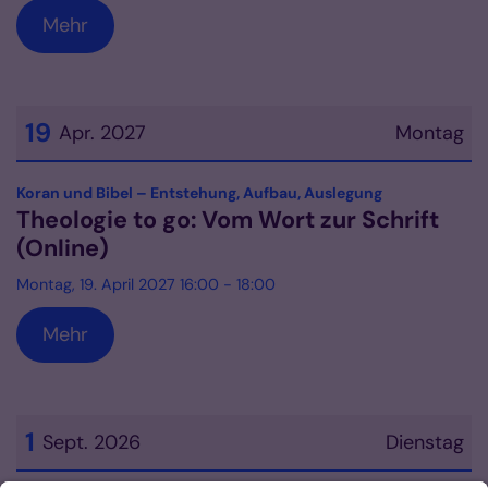
Mehr
19
Apr. 2027
Montag
Datum: 19. April 2027
:
Koran und Bibel – Entstehung, Aufbau, Auslegung
Theologie to go: Vom Wort zur Schrift
(Online)
Montag, 19. April 2027 16:00 - 18:00
Mehr
1
Sept. 2026
Dienstag