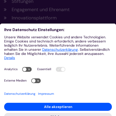
Stiftungen
Engagement und Ehrenamt
Innovationsplattform
Aus der Plattform
Nachrichten
Veranstaltungen
Gottesdienste
Stellenangebote
Kirchenzeitung
Amtsblatt (Kirchlicher Anzeiger)
Rechtsdatenbank
Meldestelle gemäß Hinweisgeberschutzgesetz