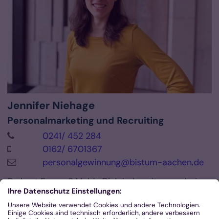
Jennifer
Niehage
Personalmarketing und Recruiting
0241/ 452 284
0162/ 6701367
personalgewinnung@bistum-aachen.de
Du hast Fragen? Melde Dich jederzeit gerne bei
mir - per E-Mail oder Telefon oder schreib mir
einfach via Signal.