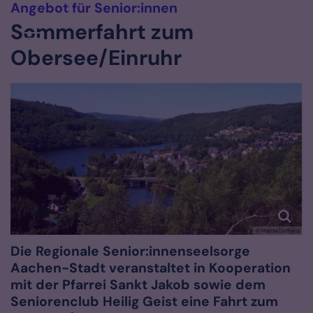
:
Angebot für Senior:innen
Zum Inhalt springen
Sommerfahrt zum
Obersee/Einruhr
© Marita Delheid
Die Regionale Senior:innenseelsorge
Aachen-Stadt veranstaltet in Kooperation
mit der Pfarrei Sankt Jakob sowie dem
Seniorenclub Heilig Geist eine Fahrt zum