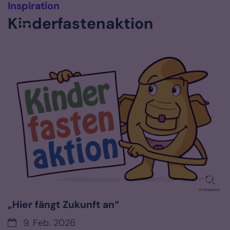
:
Inspiration
Zum Inhalt springen
Kinderfastenaktion
© misereor
„Hier fängt Zukunft an“
Datum:
9. Feb. 2026