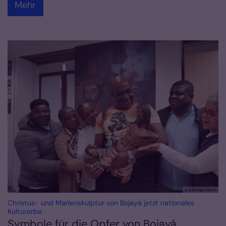
Mehr
© Santiago Marín
Christus- und Marienskulptur von Bojayá jetzt nationales
:
Kulturerbe
Symbole für die Opfer von Bojayá