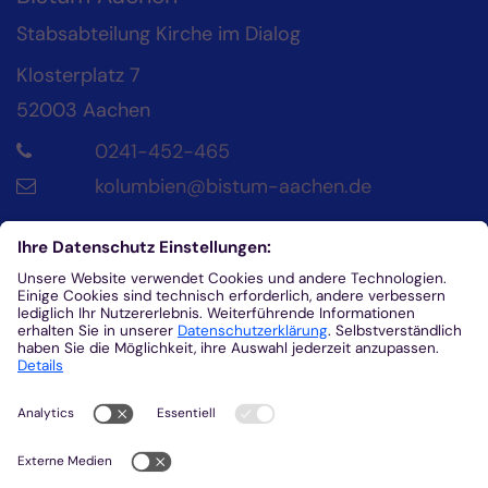
Stabsabteilung Kirche im Dialog
Klosterplatz 7
52003
Aachen
0241-452-465
kolumbien@bistum-aachen.de
Kontakt
Diözesanrat der Katholik*innen im Bistum
Aachen
Klosterplatz 4
52062
Aachen
0241/452-215
helena.fuhrmann@dr-aachen.de