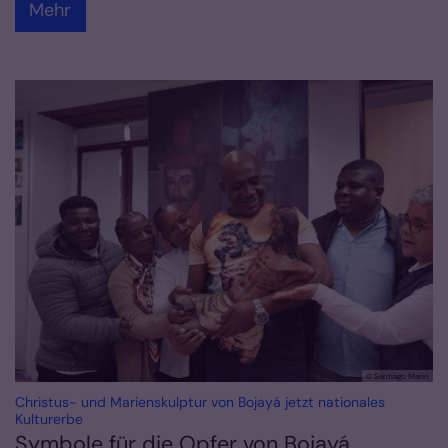
Mehr
© Santiago Marín
Christus- und Marienskulptur von Bojayá jetzt nationales
:
Kulturerbe
Symbole für die Opfer von Bojayá