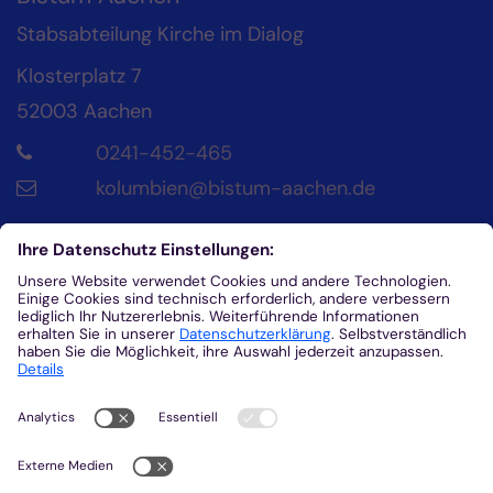
Stabsabteilung Kirche im Dialog
Klosterplatz 7
52003
Aachen
0241-452-465
kolumbien@bistum-aachen.de
Kontakt
Diözesanrat der Katholik*innen im Bistum
Aachen
Klosterplatz 4
52062
Aachen
0241/452-215
helena.fuhrmann@dr-aachen.de