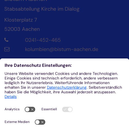
Stabsabteilung Kirche im Dialog
Klosterplatz 7
52003
Aachen
0241-452-465
kolumbien@bistum-aachen.de
Kontakt
Diözesanrat der Katholik*innen im Bistum
Aachen
Klosterplatz 4
52062
Aachen
0241/452-215
helena.fuhrmann@dr-aachen.de