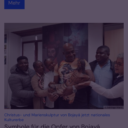
Mehr
© Santiago Marín
Christus- und Marienskulptur von Bojayá jetzt nationales
:
Kulturerbe
Symbole für die Opfer von Bojayá