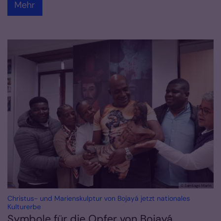
Mehr
© Santiago Marín
Christus- und Marienskulptur von Bojayá jetzt nationales
:
Kulturerbe
Symbole für die Opfer von Bojayá