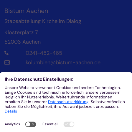
Bistum Aachen
Stabsabteilung Kirche im Dialog
Klosterplatz 7
52003
Aachen
0241-452-465
kolumbien@bistum-aachen.de
Kontakt
Diözesanrat der Katholik*innen im Bistum
Aachen
Klosterplatz 4
52062
Aachen
0241/452-215