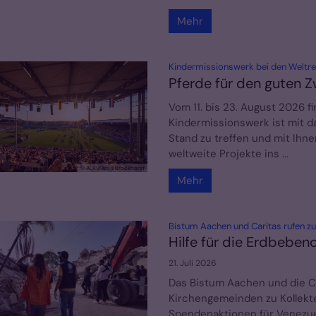
Mehr
Kindermissionswerk bei den Weltrei
Pferde für den guten 
Vom 11. bis 23. August 2026 f
Kindermissionswerk ist mit da
Stand zu treffen und mit Ihn
weltweite Projekte ins ...
© ALRV/Arnd Brockhorst
Mehr
Bistum Aachen und Caritas rufen z
Hilfe für die Erdbeben
21. Juli 2026
Das Bistum Aachen und die C
Kirchengemeinden zu Kollekt
Spendenaktionen für Venezue