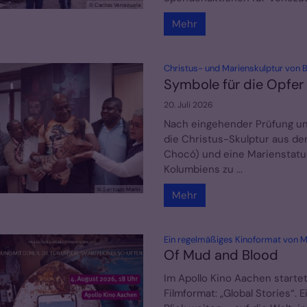
© Caritas Venezuela
Mehr
Christus- und Marienskulptur von Bo
Symbole für die Opfer
20. Juli 2026
Nach eingehender Prüfung un
die Christus-Skulptur aus de
Chocó) und eine Marienstatue
Kolumbiens zu ...
© Santiago Marín
Mehr
Ein regelmäßiges Kinoformat von M
Of Mud and Blood
Im Apollo Kino Aachen starte
Filmformat: „Global Stories“.