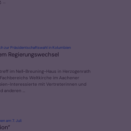
...
:
h zur Präsidentschaftswahl in Kolumbien
dem Regierungswechsel
reff im Nell-Breuning-Haus in Herzogenrath
s Fachbereichs Weltkirche im Aachener
bien-Interessierte mit Vertreterinnen und
d anderen ...
:
en am 7. Juli
ion“