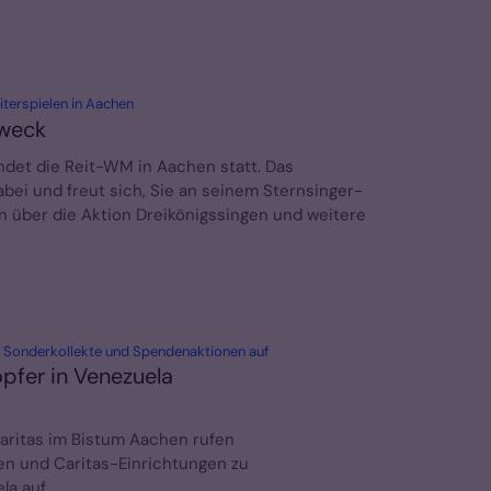
:
terspielen in Aachen
Zweck
indet die Reit-WM in Aachen statt. Das
bei und freut sich, Sie an seinem Sternsinger-
en über die Aktion Dreikönigssingen und weitere
:
u Sonderkollekte und Spendenaktionen auf
opfer in Venezuela
aritas im Bistum Aachen rufen
en und Caritas-Einrichtungen zu
la auf.