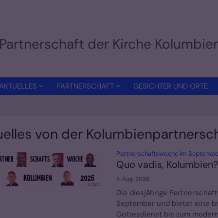
Partnerschaft der Kirche Kolumbi
AKTUELLES
PARTNERSCHAFT
GESICHTER UND ORTE
uelles von der Kolumbienpartnersc
Partnerschaftswoche im Septembe
Quo vadis, Kolumbien?
4. Aug. 2026
© CEC
Die diesjährige Partnerschaf
September und bietet eine br
Gottesdienst bis zum moderne