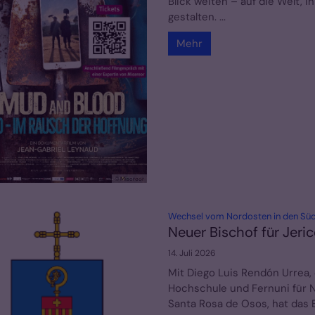
Blick weiten – auf die Welt, i
gestalten. ...
Mehr
© Misereor
Wechsel vom Nordosten in den Sü
Neuer Bischof für Jeri
14. Juli 2026
Mit Diego Luis Rendón Urrea,
Hochschule und Fernuni für N
Santa Rosa de Osos, hat das 