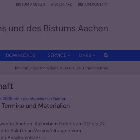
BISTUM AACHEN
BISTUM A-Z
BISTUM KONTAKT
ens und des Bistums Aachen
DOWNLOADS
SERVICE
LINKS
Kolumbienpartnerschaft
Aktuelles
Nachrichten
haft
:
r 2026 mit kolumbianischen Gästen
 Termine und Materialien
twoche Aachen-Kolumbien findet vom 20. bis 27.
eite Palette an Veranstaltungen vom
n Ausdruckstanz. ...