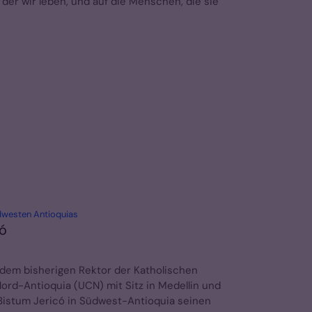
n der wir leben, und auf die Menschen, die sie
:
dwesten Antioquias
có
 dem bisherigen Rektor der Katholischen
ord-Antioquia (UCN) mit Sitz in Medellin und
Bistum Jericó in Südwest-Antioquia seinen