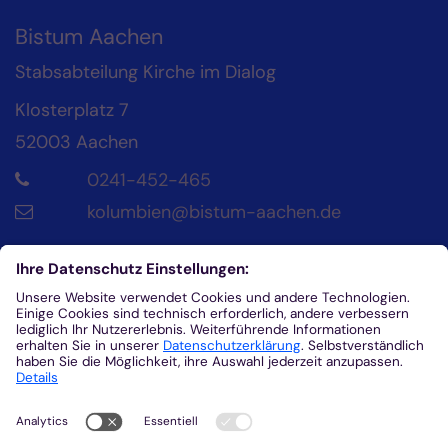
Bistum Aachen
Stabsabteilung Kirche im Dialog
Klosterplatz 7
52003
Aachen
0241-452-465
kolumbien@bistum-aachen.de
Kontakt
Diözesanrat der Katholik*innen im Bistum
Aachen
Klosterplatz 4
52062
Aachen
0241/452-215