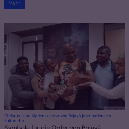
Mehr
© Santiago Marín
Christus- und Marienskulptur von Bojayá jetzt nationales
:
Kulturerbe
Symbole für die Opfer von Bojayá