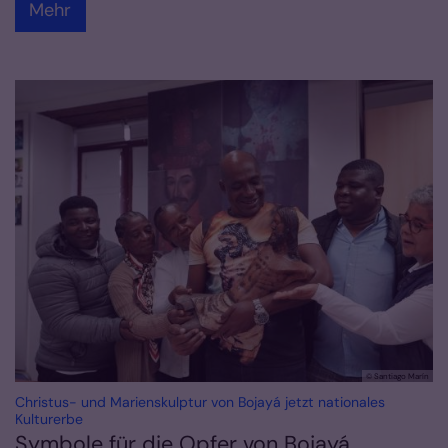
Mehr
© Santiago Marín
Christus- und Marienskulptur von Bojayá jetzt nationales
:
Kulturerbe
Symbole für die Opfer von Bojayá