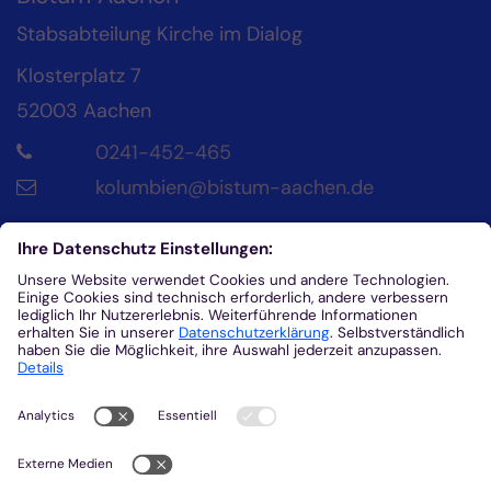
Stabsabteilung Kirche im Dialog
Klosterplatz 7
52003
Aachen
0241-452-465
kolumbien@bistum-aachen.de
Kontakt
Diözesanrat der Katholik*innen im Bistum
Aachen
Klosterplatz 4
52062
Aachen
0241/452-215
helena.fuhrmann@dr-aachen.de