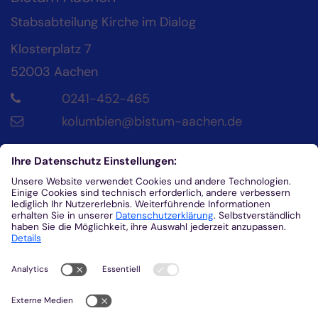
Stabsabteilung Kirche im Dialog
Klosterplatz 7
52003
Aachen
0241-452-465
kolumbien@bistum-aachen.de
Kontakt
Diözesanrat der Katholik*innen im Bistum
Aachen
Klosterplatz 4
52062
Aachen
0241/452-215
helena.fuhrmann@dr-aachen.de