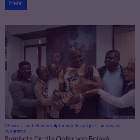
Mehr
© Santiago Marín
Christus- und Marienskulptur von Bojayá jetzt nationales
:
Kulturerbe
Symbole für die Opfer von Bojayá