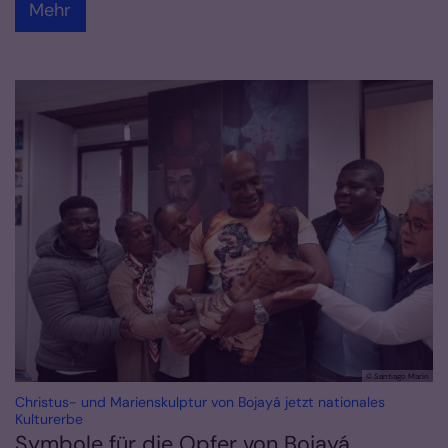
Mehr
© Santiago Marín
Christus- und Marienskulptur von Bojayá jetzt nationales
:
Kulturerbe
Symbole für die Opfer von Bojayá