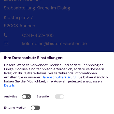
Stabsabteilung Kirche im Dialog
Klosterplatz 7
52003
Aachen
0241-452-465
kolumbien@bistum-aachen.de
Kontakt
Diözesanrat der Katholik*innen im Bistum
Aachen
Klosterplatz 4
52062
Aachen
0241/452-215
helena.fuhrmann@dr-aachen.de