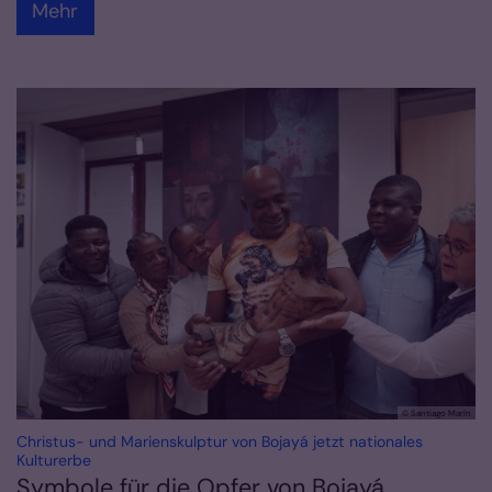
Mehr
© Santiago Marín
Christus- und Marienskulptur von Bojayá jetzt nationales
:
Kulturerbe
Symbole für die Opfer von Bojayá