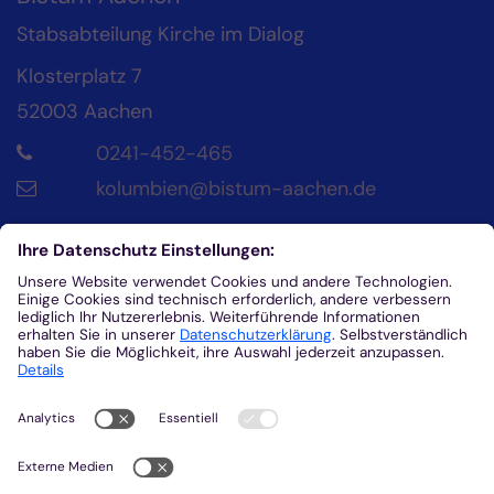
Stabsabteilung Kirche im Dialog
Klosterplatz 7
52003
Aachen
0241-452-465
kolumbien@bistum-aachen.de
Kontakt
Diözesanrat der Katholik*innen im Bistum
Aachen
Klosterplatz 4
52062
Aachen
0241/452-215
helena.fuhrmann@dr-aachen.de