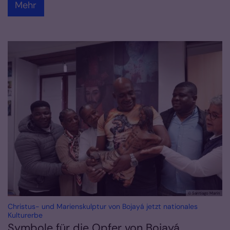
Mehr
© Santiago Marín
Christus- und Marienskulptur von Bojayá jetzt nationales
:
Kulturerbe
Symbole für die Opfer von Bojayá