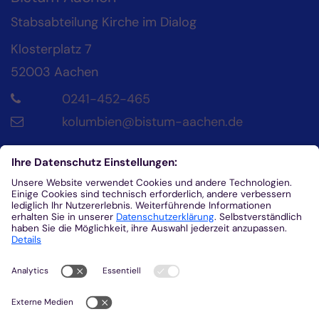
Stabsabteilung Kirche im Dialog
Klosterplatz 7
52003
Aachen
0241-452-465
kolumbien@bistum-aachen.de
Kontakt
Diözesanrat der Katholik*innen im Bistum
Aachen
Klosterplatz 4
52062
Aachen
0241/452-215
helena.fuhrmann@dr-aachen.de