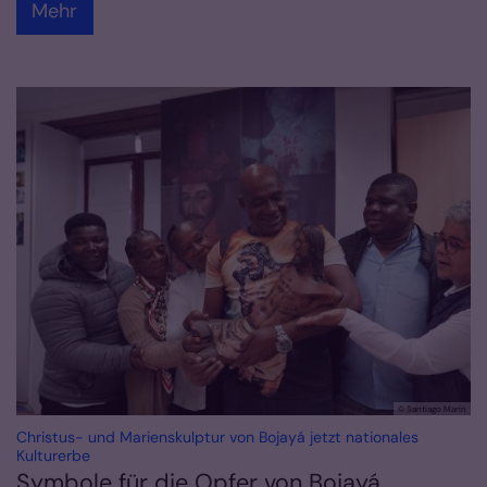
Mehr
© Santiago Marín
Christus- und Marienskulptur von Bojayá jetzt nationales
:
Kulturerbe
Symbole für die Opfer von Bojayá