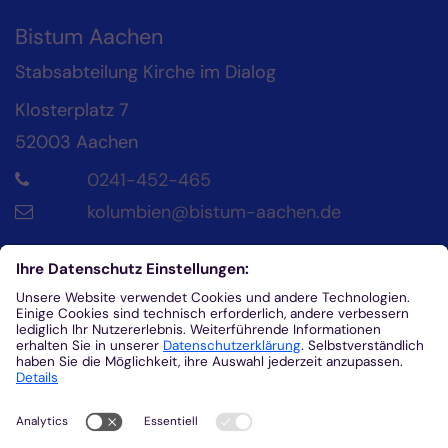
Bistum Aachen
Stabsabteilung Kirche im Dialog
Klosterplatz 7
52003
Aachen
0241-452-465
kolumbien@bistum-aachen.de
Kontakt
Diözesanrat der Katholik*innen im Bistum
Aachen
Klosterplatz 4
52062
Aachen
0241/452-215