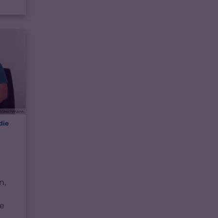
i Wieschmann
die
n,
e