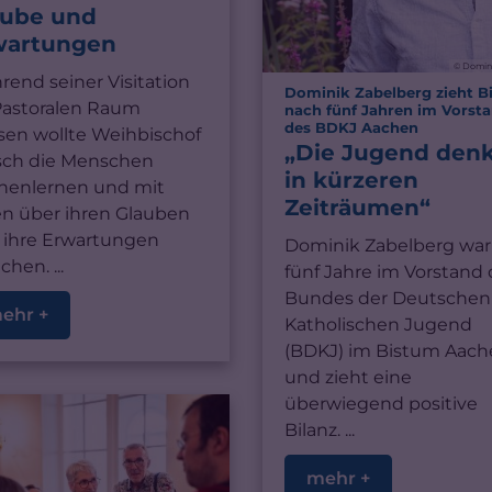
aube und
wartungen
© Domin
end seiner Visitation
Dominik Zabelberg zieht Bi
Pastoralen Raum
nach fünf Jahren im Vorst
:
des BDKJ Aachen
sen wollte Weihbischof
„Die Jugend den
sch die Menschen
in kürzeren
nenlernen und mit
Zeiträumen“
en über ihren Glauben
 ihre Erwartungen
Dominik Zabelberg war
chen. ...
fünf Jahre im Vorstand
Bundes der Deutschen
ehr +
Katholischen Jugend
(BDKJ) im Bistum Aach
und zieht eine
überwiegend positive
Bilanz. ...
mehr +