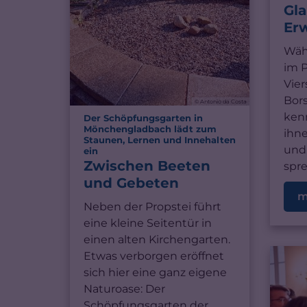
Gl
Er
Währ
im 
Vier
Bor
© Antonio da Costa
ken
Der Schöpfungsgarten in
Mönchengladbach lädt zum
ihn
Staunen, Lernen und Innehalten
und
:
ein
Zwischen Beeten
spre
und Gebeten
m
Neben der Propstei führt
eine kleine Seitentür in
einen alten Kirchengarten.
Etwas verborgen eröffnet
sich hier eine ganz eigene
Naturoase: Der
Schöpfungsgarten der