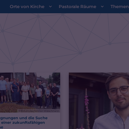
Orte von Kirche
Pastorale Räume
Themen
© Bistum Aachen/Jari Wieschmann
gnungen und die Suche
 einer zukunftsfähigen
:
he