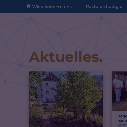
Zum Inhalt springen
Pastoralstrategie
Wir verändern uns
Aktuelles.
Bege
nach
Kirc