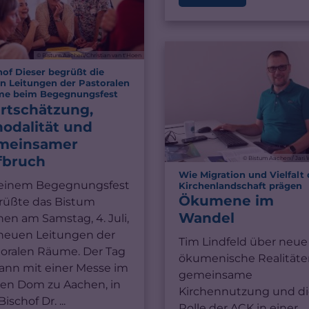
© Bistum Aachen/Christian van t'Hoen
hof Dieser begrüßt die
n Leitungen der Pastoralen
:
e beim Begegnungsfest
rtschätzung,
nodalität und
meinsamer
fbruch
© Bistum Aachen / Jar
Wie Migration und Vielfalt 
 einem Begegnungsfest
:
Kirchenlandschaft prägen
Ökumene im
rüßte das Bistum
Wandel
en am Samstag, 4. Juli,
 neuen Leitungen der
Tim Lindfeld über neue
toralen Räume. Der Tag
ökumenische Realitäte
ann mit einer Messe im
gemeinsame
en Dom zu Aachen, in
Kirchennutzung und di
Bischof Dr. ...
Rolle der ACK in einer