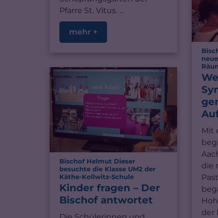
Pfarre St. Vitus. ...
mehr +
Bisc
neue
Räum
We
Sy
ge
Au
Mit
beg
© Ingo Sperber
Aach
Bischof Helmut Dieser
die
besuchte die Klasse UM2 der
:
Pas
Käthe-Kollwitz-Schule
Kinder fragen – Der
beg
Bischof antwortet
Hoh
der 
Die Schülerinnen und