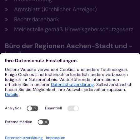
Amtsblatt (Kirchlicher Anzeiger)
Rechtsdatenbank
Meldestelle gemäß Hinweisgeberschutzgesetz
Büro der Regionen Aachen-Stadt und -
Land
Büro der Regionen Aachen-Stadt und
Aachen-Land
Post- und Besucheradresse
Eupener Str. 134
52066 Aachen
0241 4790-101
0241 4790-222
bdr-ac@bistum-aachen.de