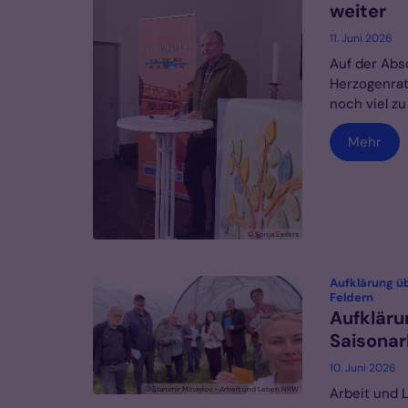
weiter
11. Juni 2026
Auf der Abs
Herzogenrath
noch viel zu
Mehr
© Sonja Essers
Aufklärung ü
:
Feldern
Aufkläru
Saisonar
10. Juni 2026
© Stanimir Mihaylov - Arbeit und Leben NRW
Arbeit und 