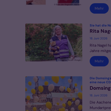
© Büro der Regionen Aachen
Mehr
Sie hat die N
Rita Nag
18. Juni 2026
Rita Nagel h
Jahre mitge
© Dagmar Meyer-Roeger
Mehr
Die Domsings
eine neue CD
Domsing
18. Juni 2026
Die Aachen
Mundartprei