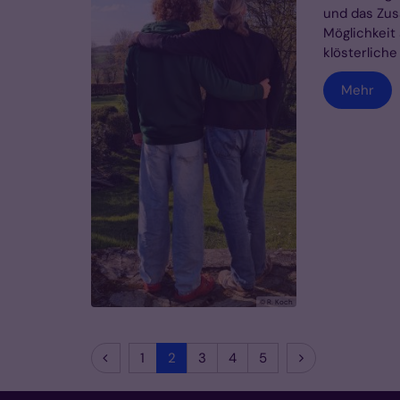
und das Zu
Möglichkeit
klösterlich
Mehr
© R. Koch
Vorherige Seite
Nächste Seite
1
2
3
4
5