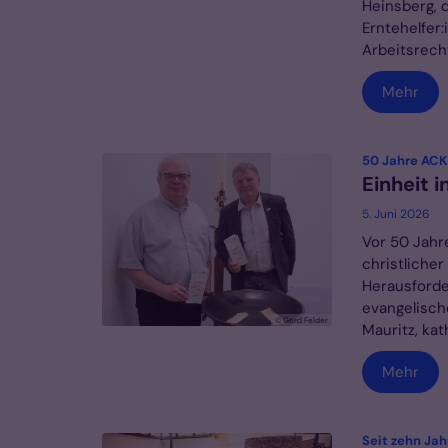
Heinsberg, 
Erntehelfer
Arbeitsrech
Mehr
50 Jahre ACK
Einheit i
5. Juni 2026
Vor 50 Jahr
christlicher
Herausforde
evangelisch
© Gerd Felder
Mauritz, ka
Mehr
Seit zehn Ja