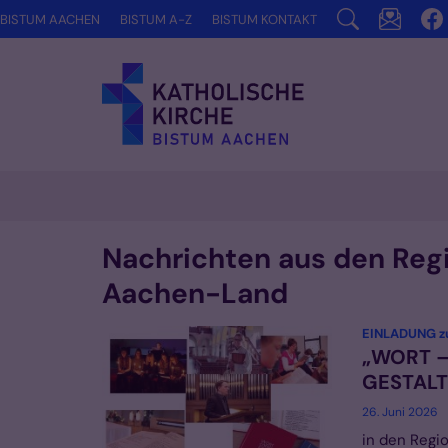
Zum Inhalt springen
BISTUM AACHEN
BISTUM A-Z
BISTUM KONTAKT
Nachrichten aus den Re
Aachen-Land
EINLADUNG zu
„WORT –
GESTAL
26. Juni 2026
in den Reg