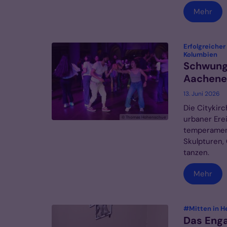
Mehr
Erfolgreicher
:
Kolumbien
Schwungv
Aachener
13. Juni 2026
Die Citykirc
urbaner Erei
© Thomas Hohenschue
temperament
Skulpturen,
tanzen.
Mehr
#Mitten in H
Das Enga