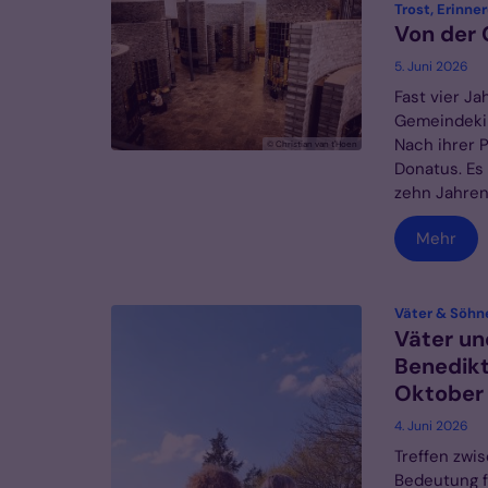
Trost, Erinn
Von der
5. Juni 2026
Fast vier J
Gemeindekirc
Nach ihrer 
© Christian van t'Hoen
Donatus. Es 
zehn Jahren
Mehr
Väter & Söhne
Väter un
Benedikt
Oktober
4. Juni 2026
Treffen zwi
Bedeutung fü