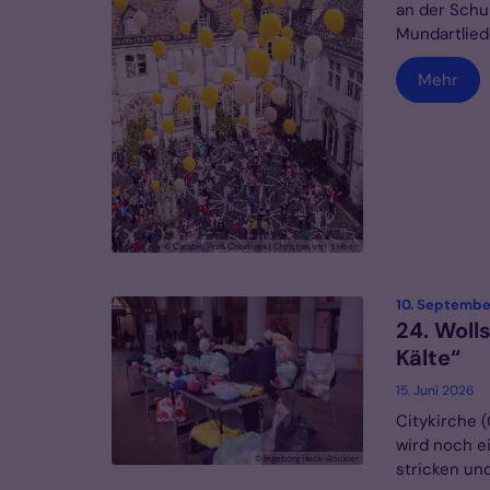
an der Schul
Mundartlied
Mehr
© Carabin Praß Creatives | Christian van ´t Hoen
10. Septembe
24. Woll
Kälte“
15. Juni 2026
Citykirche (
wird noch e
© Ingeborg Heck-Böckler
stricken und