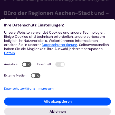
Büro der Regionen Aachen-Stadt und -
Land
Büro der Regionen Aachen-Stadt und
Aachen-Land
Post- und Besucheradresse
Eupener Str. 134
52066 Aachen
0241 4790-101
0241 4790-222
bdr-ac@bistum-aachen.de
http://katholisch-im-raum-aachen.de