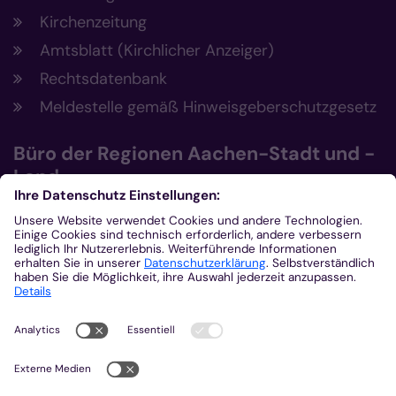
Kirchenzeitung
Amtsblatt (Kirchlicher Anzeiger)
Rechtsdatenbank
Meldestelle gemäß Hinweisgeberschutzgesetz
Büro der Regionen Aachen-Stadt und -
Land
Büro der Regionen Aachen-Stadt und
Aachen-Land
Post- und Besucheradresse
Eupener Str. 134
52066 Aachen
0241 4790-101
0241 4790-222