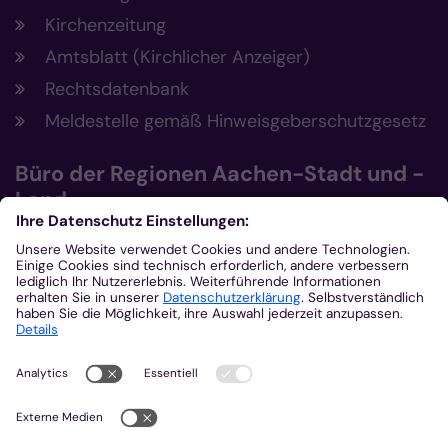
Kirchenzeitung
Amtsblatt (Kirchlicher Anzeiger)
Rechtsdatenbank
Meldestelle gemäß Hinweisgeberschutzgesetz
Büro der Regionen Aachen-Stadt und -
Land
Büro der Regionen Aachen-Stadt und
Aachen-Land
Post- und Besucheradresse
Eupener Str. 134
52066 Aachen
0241 4790-101
0241 4790-222