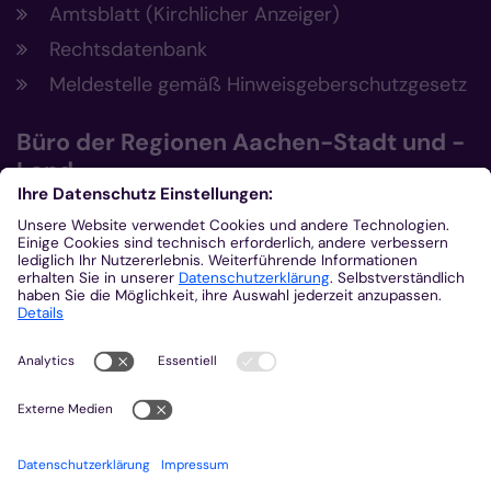
Amtsblatt (Kirchlicher Anzeiger)
Rechtsdatenbank
Meldestelle gemäß Hinweisgeberschutzgesetz
Büro der Regionen Aachen-Stadt und -
Land
Büro der Regionen Aachen-Stadt und
Aachen-Land
Post- und Besucheradresse
Eupener Str. 134
52066 Aachen
0241 4790-101
0241 4790-222
bdr-ac@bistum-aachen.de