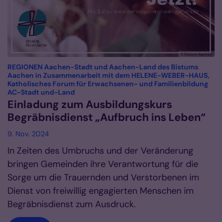
© Bistum Aachen
REGIONEN Aachen-Stadt und Aachen-Land des Bistums
Aachen in Zusammenarbeit mit dem HELENE-WEBER-HAUS,
Katholisches Forum für Erwachsenen- und Familienbildung
:
AC-Stadt und-Land
Einladung zum Ausbildungskurs
Begräbnisdienst „Aufbruch ins Leben“
9. Nov. 2024
In Zeiten des Umbruchs und der Veränderung
bringen Gemeinden ihre Verantwortung für die
Sorge um die Trauernden und Verstorbenen im
Dienst von freiwillig engagierten Menschen im
Begräbnisdienst zum Ausdruck.