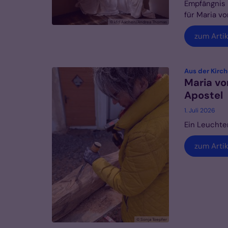
Empfängnis
für Maria vo
© kfd Aachen/Andrea Thomas
zum Artik
Aus der Kirc
Maria vo
Apostel
1. Juli 2026
Ein Leuchte
zum Artik
© Sonja Toepfer