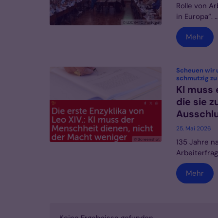
Rolle von A
in Europa“. ..
© LOC/MTC Portugal
Mehr
Scheuen wir u
schmutzig zu
KI muss 
die sie 
Ausschl
25. Mai 2026
© Screenshot
135 Jahre n
Arbeiterfrag
Mehr
Keine Ergebnisse gefunden