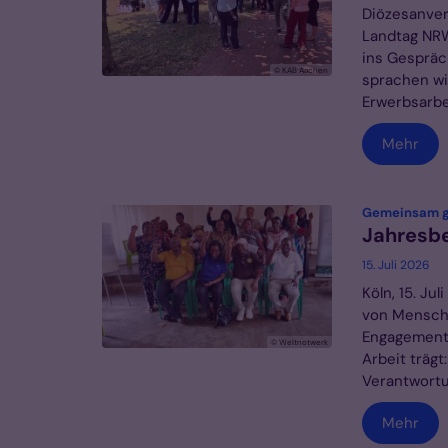
Diözesanver
Landtag NRW
ins Gespräc
© KAB Aachen
sprachen wi
Erwerbsarbei
Mehr
Gemeinsam ge
Jahresbe
15. Juli 2026
Köln, 15. Ju
von Mensche
Engagement.
© Weltnotwerk
Arbeit trägt
Verantwortun
Mehr