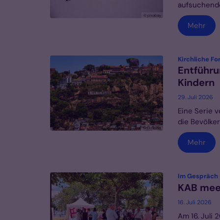
aufsuchende
© pixabay
Mehr
Kirchliche F
Entführu
Kindern
29. Juli 2026
Eine Serie 
die Bevölke
© Gulbins
Mehr
Im Gespräch 
KAB mee
16. Juli 2026
Am 16. Juli