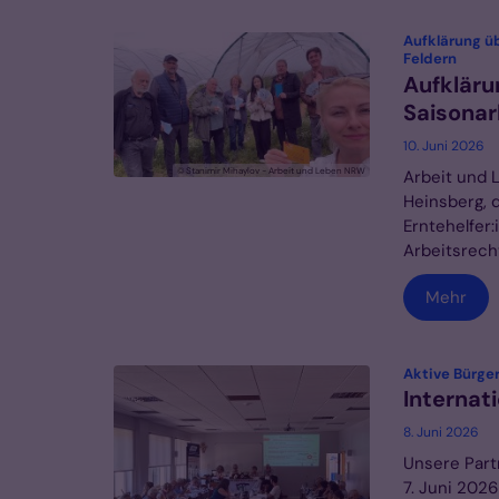
Aufklärung ü
:
Feldern
Aufkläru
Saisonar
10. Juni 2026
© Stanimir Mihaylov - Arbeit und Leben NRW
Arbeit und 
Heinsberg, 
Erntehelfer
Arbeitsrech
Mehr
Aktive Bürge
Internat
8. Juni 2026
Unsere Part
7. Juni 202