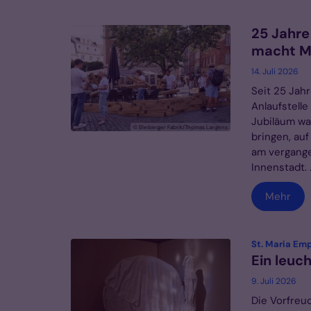
25 Jahre
macht Mo
14. Juli 2026
Seit 25 Jah
Anlaufstell
Jubiläum wa
© Bleiberger Fabrik/Thomas Langens
bringen, auf
am vergang
Innenstadt. .
Mehr
St. Maria Em
Ein leuc
9. Juli 2026
Die Vorfreud