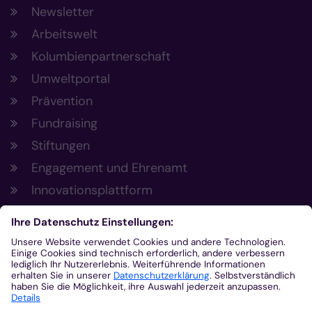
Newsletter
Arbeitswelt
Kolumbienpartnerschaft
Umweltportal
Prävention
Fundraising
Stiftungen
Engagement und Ehrenamt
Innovationsplattform
Aus der Plattform
Nachrichten
Veranstaltungen
Gottesdienste