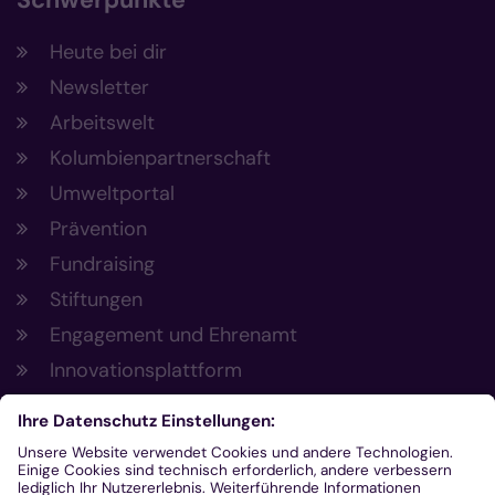
Heute bei dir
Newsletter
Arbeitswelt
Kolumbienpartnerschaft
Umweltportal
Prävention
Fundraising
Stiftungen
Engagement und Ehrenamt
Innovationsplattform
Aus der Plattform
Nachrichten