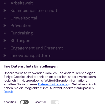
Arbeitswelt
Kolumbienpartnerschaft
Umweltportal
Prävention
Fundraising
Stiftungen
Engagement und Ehrenamt
Innovationsplattform
Aus der Plattform
Nachrichten
Veranstaltungen
Gottesdienste
Stellenangebote