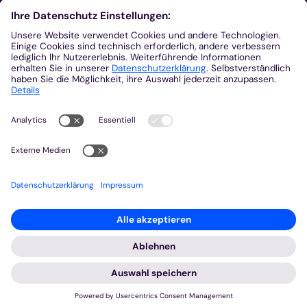
Aus der Plattform
Nachrichten
Veranstaltungen
Gottesdienste
Stellenangebote
Kirchenzeitung
Amtsblatt (Kirchlicher Anzeiger)
Rechtsdatenbank
Meldestelle gemäß Hinweisgeberschutzgesetz
2026 © Bistum Aachen
Impressum
Datenschutzerklärung