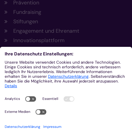
Prävention
Fundraising
Stiftungen
Engagement und Ehrenamt
Innovationsplattform
Aus der Plattform
Nachrichten
Veranstaltungen
Gottesdienste
Stellenangebote
Kirchenzeitung
Amtsblatt (Kirchlicher Anzeiger)
Rechtsdatenbank