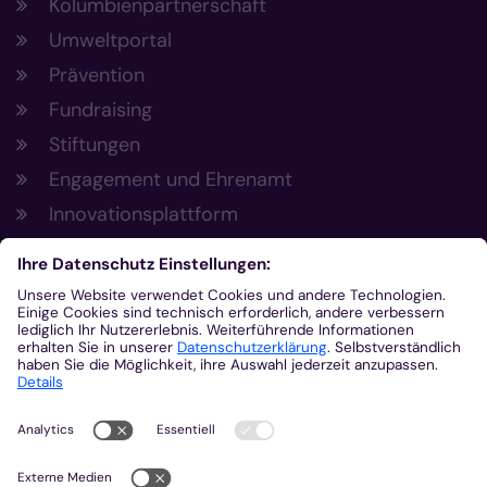
Kolumbienpartnerschaft
Umweltportal
Prävention
Fundraising
Stiftungen
Engagement und Ehrenamt
Innovationsplattform
Aus der Plattform
Nachrichten
Veranstaltungen
Gottesdienste
Stellenangebote
Kirchenzeitung