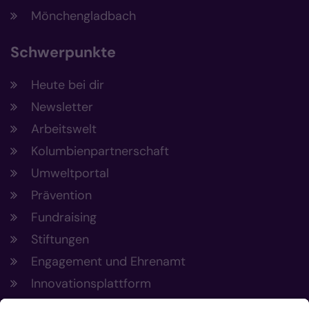
Mönchengladbach
Schwerpunkte
Heute bei dir
Newsletter
Arbeitswelt
Kolumbienpartnerschaft
Umweltportal
Prävention
Fundraising
Stiftungen
Engagement und Ehrenamt
Innovationsplattform