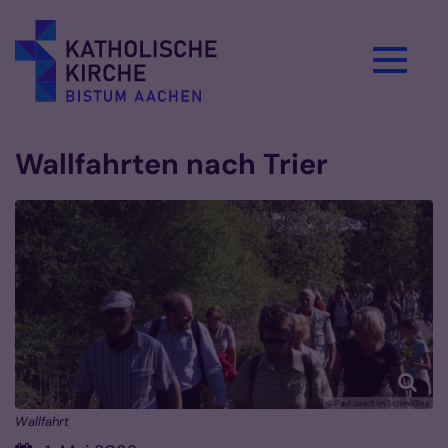
Zum Inhalt springen
Wallfahrten nach Trier
© Paul Joachim Schmülling
Wallfahrt