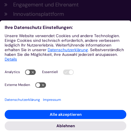
Engagement und Ehrenamt
Innovationsplattform
Aus der Plattform
Nachrichten
Veranstaltungen
Gottesdienste
Stellenangebote
Kirchenzeitung
Amtsblatt (Kirchlicher Anzeiger)
Rechtsdatenbank
Meldestelle gemäß Hinweisgeberschutzgesetz