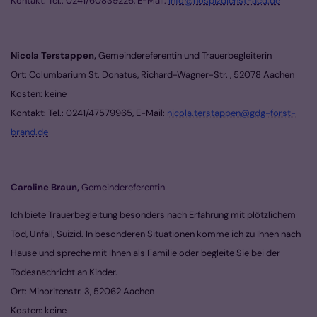
Kontakt: Tel.: 0241/60839226, E-Mail:
Info@hospizdienst-acd.de
Nicola Terstappen,
Gemeindereferentin und Trauerbegleiterin
Ort:
Columbarium St. Donatus, Richard-Wagner-Str. , 52078 Aachen
Kosten: keine
Kontakt: Tel.: 0241/47579965, E-Mail:
nicola.terstappen@gdg-forst-
brand.de
Caroline Braun
,
Gemeindereferentin
Ich biete Trauerbegleitung besonders nach Erfahrung mit plötzlichem
Tod, Unfall, Suizid. In besonderen Situationen komme ich zu Ihnen nach
Hause und spreche mit Ihnen als Familie oder begleite Sie bei der
Todesnachricht an Kinder.
Ort:
Minoritenstr. 3, 5
20
62
Aachen
Kosten: keine