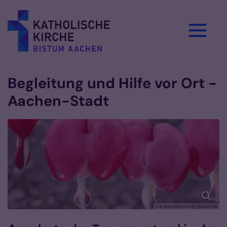
Zum Inhalt springen
Begleitung und Hilfe vor Ort -
Aachen-Stadt
© Brigitte Kreuzwirth / pixelio.de