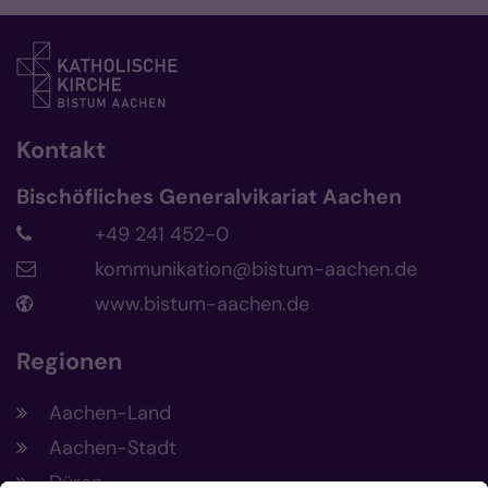
Kontakt
Bischöfliches Generalvikariat Aachen
+49 241 452-0
kommunikation@bistum-aachen.de
www.bistum-aachen.de
Regionen
Aachen-Land
Aachen-Stadt
Düren