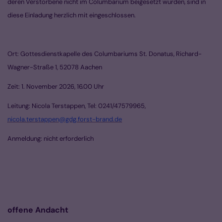
deren Verstorbene nicht im Columbarium beigesetzt wurden, sind in
diese Einladung herzlich mit eingeschlossen.
Ort: Gottesdienstkapelle des Columbariums St. Donatus, Richard-
Wagner-Straße 1, 52078 Aachen
Zeit: 1. November 2026, 16.00 Uhr
Leitung: Nicola Terstappen, Tel: 0241/47579965,
nicola.terstappen@gdg.forst-brand.de
Anmeldung: nicht erforderlich
offene Andacht