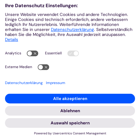
Eifel
Heinsberg
Kempen-Viersen
Krefeld
Mönchengladbach
Schwerpunkte
Heute bei dir
Newsletter
Arbeitswelt
Kolumbienpartnerschaft
Umweltportal
Prävention
Fundraising