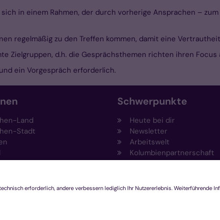
ich in einem Rahmen, der durch vorherige Ansprachen – zum Be
Innen regelmäßig zu den Treffen kommen, damit eine Vertrauthe
mte Zielgruppen, d.h. die Gesprächsthemen richten ihren Focus
und ein Vorgespräch erforderlich.
onen
Schwerpunkte
hen-Land
Heute bei dir
hen-Stadt
Newsletter
en
Arbeitswelt
l
Kolumbienpartnerschaft
nsberg
Umweltportal
pen-Viersen
Prävention
feld
Fundraising
chengladbach
Stiftungen
Engagement und Ehrenam
Innovationsplattform