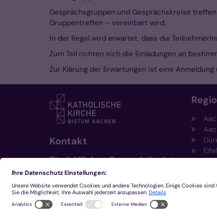
Gesprächsgruppen und Gesprächskreise treffen s
Gruppentreffen – vereinbart wird.
In der Regel wird erwartet, dass die Teilnehmer
Zum Teil richten sich die Einladungen an bestim
Zur Klärung der Erwartungen ist eine Anmeldung 
Regi
Aac
Aac
Kontakt
Dür
Eife
Bischöfliches Generalvikariat
Hei
Aachen
Kem
Kre
+49 241 452-0
Mön
kommunikation@bistum-
aachen.de
www.bistum-aachen.de