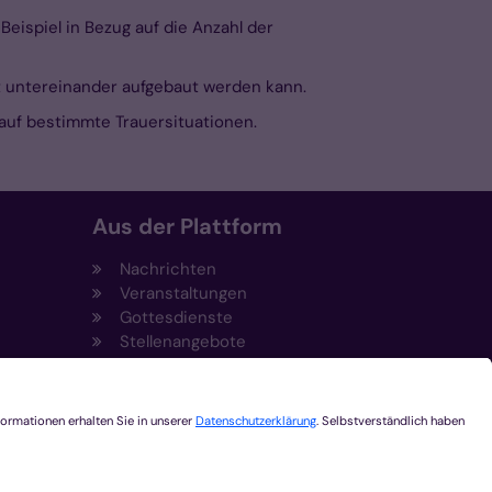
ispiel in Bezug auf die Anzahl der
it untereinander aufgebaut werden kann.
 auf bestimmte Trauersituationen.
Aus der Plattform
Nachrichten
Veranstaltungen
Gottesdienste
Stellenangebote
Kirchenzeitung
Amtsblatt (Kirchlicher Anzeiger)
Rechtsdatenbank
Meldestelle gemäß
t
Hinweisgeberschutzgesetz