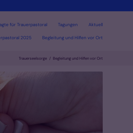
agte für Trauerpastoral
Tagungen
Aktuell
erpastoral 2025
Begleitung und Hilfen vor Ort
Trauerseelsorge
Begleitung und Hilfen vor Ort