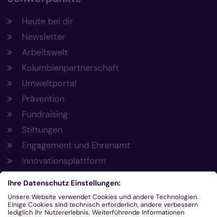
Heute bei dir
Newsletter
Arbeitswelt
Kolumbienpartnerschaft
Umweltportal
Prävention
Fundraising
Stiftungen
Engagement und Ehrenamt
Innovationsplattform
Aus der Plattform
Nachrichten