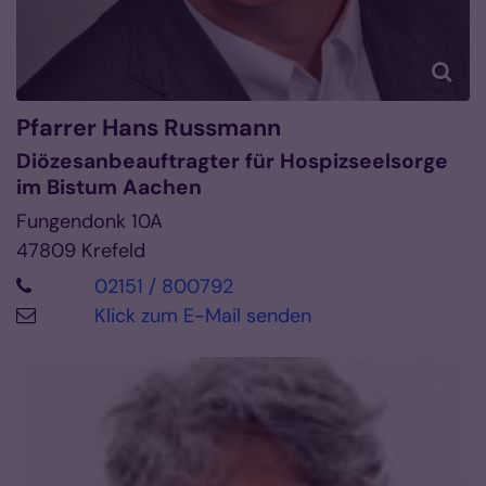
Pfarrer
Hans
Russmann
Diözesanbeauftragter für Hospizseelsorge
im Bistum Aachen
Fungendonk 10A
47809
Krefeld
02151 / 800792
Klick zum E-Mail senden