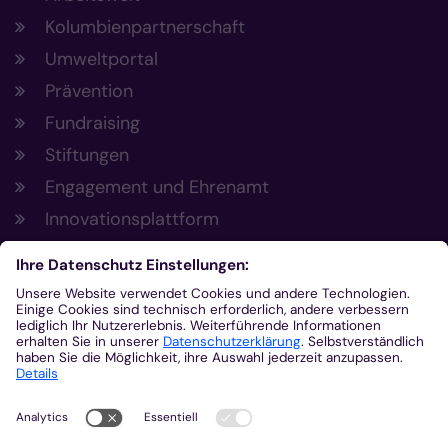
Kolumbienpartnerschaft
Umweltportal
Prävention
Fundraising
Stiftungen
Engagement und Ehrenamt
Innovationsplattform
Aus der Plattform
Nachrichten
Veranstaltungen
Gottesdienste
Stellenangebote
Kirchenzeitung