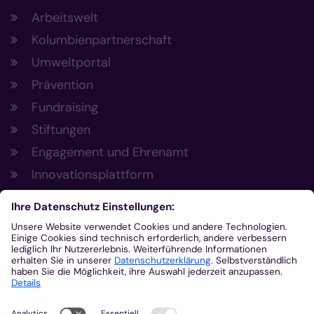
Arbeitswelt
Kolumbienpartnerschaft
Umweltportal
Prävention
Fundraising
Stiftungen
Engagement und Ehrenamt
Innovationsplattform
Aus der Plattform
Nachrichten
Veranstaltungen
Gottesdienste
Stellenangebote