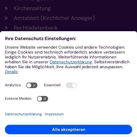
Kirchenzeitung
Amtsblatt (Kirchlicher Anzeiger)
Rechtsdatenbank
Meldestelle gemäß Hinweisgeberschutzgesetz
Kontakt
Bischöfliches Generalvikariat Aachen
+49 241 452-0
kommunikation@bistum-aachen.de
www.bistum-aachen.de