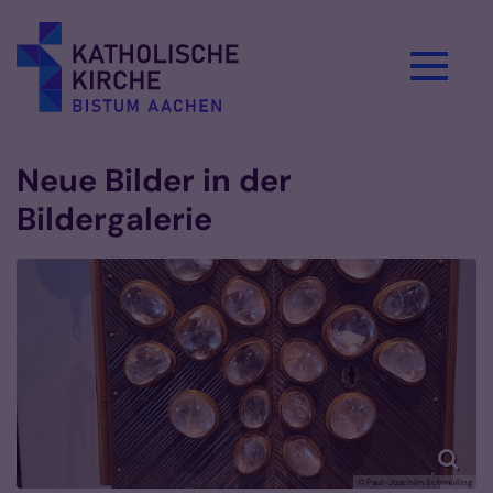
Zum Inhalt springen
Neue Bilder in der
Bildergalerie
© Paul-Joachim Schmülling