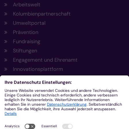
Arbeitswelt
Kolumbienpartnerschaft
Umweltportal
Prävention
Fundraising
Stiftungen
Engagement und Ehrenamt
Innovationsplattform
Aus der Plattform
Nachrichten
Veranstaltungen
Gottesdienste
Stellenangebote