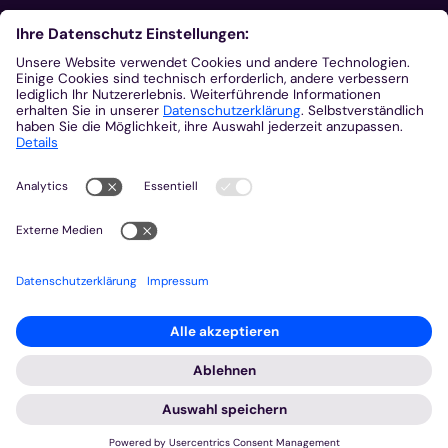
Aus der Plattform
Nachrichten
Veranstaltungen
Gottesdienste
Stellenangebote
Kirchenzeitung
Amtsblatt (Kirchlicher Anzeiger)
Rechtsdatenbank
Meldestelle gemäß Hinweisgeberschutzgesetz
2026 © Bistum Aachen
Impressum
Datenschutzerklärung