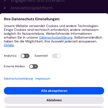
Engagement und Ehrenamt
Innovationsplattform
Aus der Plattform
Nachrichten
Veranstaltungen
Gottesdienste
Stellenangebote
Kirchenzeitung
Amtsblatt (Kirchlicher Anzeiger)
Rechtsdatenbank
Meldestelle gemäß Hinweisgeberschutzgesetz
2026 © Bistum Aachen
Impressum