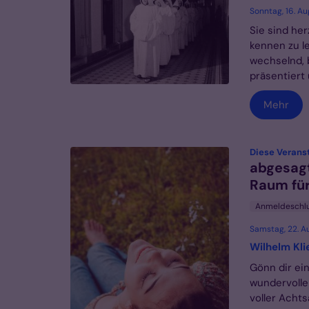
Sonntag, 16. Au
Sie sind her
kennen zu le
wechselnd, 
präsentiert 
Mehr
Diese Veranst
abgesagt
Raum für
Anmeldeschl
Samstag, 22. A
Wilhelm Kl
Gönn dir ei
wundervolle
voller Achts