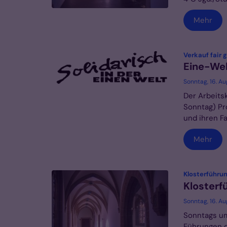
Mehr
Verkauf fair
Eine-We
Sonntag, 16. Au
Der Arbeitsk
Sonntag) Pro
und ihren F
Mehr
Klosterführu
Klosterf
Sonntag, 16. A
Sonntags um
Führungen d