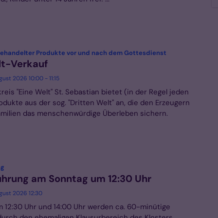
:
 gehandelter Produkte vor und nach dem Gottesdienst
lt-Verkauf
gust 2026 10:00 - 11:15
reis "Eine Welt" St. Sebastian bietet (in der Regel jeden
dukte aus der sog. "Dritten Welt" an, die den Erzeugern
amilien das menschenwürdige Überleben sichern.
:
ng
ührung am Sonntag um 12:30 Uhr
ugust 2026 12:30
 12:30 Uhr und 14:00 Uhr werden ca. 60-minütige
urch den ehemaligen Klausurbereich des Klosters