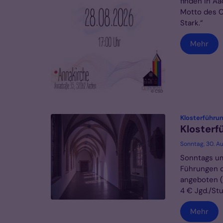
finden in A
Motto des C
Stark.“
Mehr
© CSD
Klosterführu
Klosterf
Sonntag, 30. A
Sonntags um
Führungen d
angeboten (I
4 € Jgd./Stud
Mehr