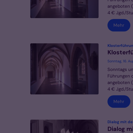
angeboten (I
4 € Jgd./Stud
Mehr
Klosterführu
Klosterf
Sonntag, 16. A
Sonntags um
Führungen d
angeboten (I
4 € Jgd./Stud
Mehr
Dialog mit der
Dialog mi