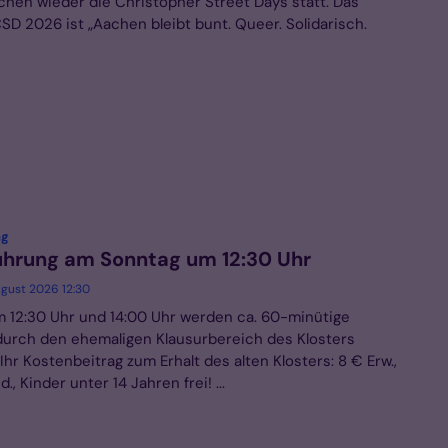
achen wieder die Christopher Street Days statt. Das
SD 2026 ist „Aachen bleibt bunt. Queer. Solidarisch.
:
ng
ührung am Sonntag um 12:30 Uhr
ugust 2026 12:30
 12:30 Uhr und 14:00 Uhr werden ca. 60-minütige
urch den ehemaligen Klausurbereich des Klosters
hr Kostenbeitrag zum Erhalt des alten Klosters: 8 € Erw.,
., Kinder unter 14 Jahren frei! ...