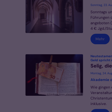
Sonntag, 23. A
Sonntags um
Führungen d
angeboten (I
4 € Jgd./Stud
Mehr
Neutestament
Geld spricht
Selig, di
Montag, 24. Au
Akademie d
Wie gingen 
Veranstaltu
© Friedbert_Simon_pfarrbriefservice
Christentum
inklusive.