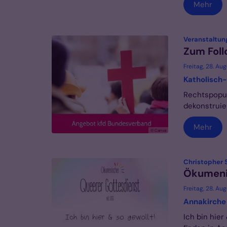
Mehr
Veranstaltun
Zum Foll
Freitag, 28. Au
Katholisch-
Rechtspopul
dekonstruie
Mehr
© Canva
Christopher 
Ökumeni
Freitag, 28. Au
Annakirche
Ich bin hier