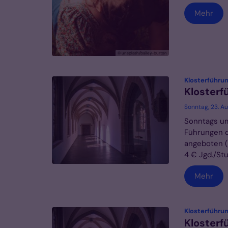
Mehr
© unsplash/bailey-burton
Klosterführu
Klosterf
Sonntag, 23. A
Sonntags um
Führungen d
angeboten (I
4 € Jgd./Stud
Mehr
Klosterführu
Klosterf